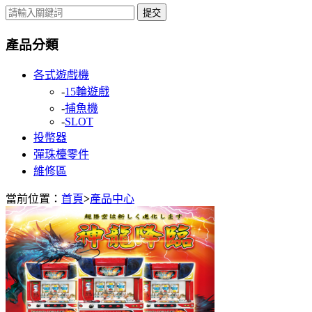
提交
產品分類
各式遊戲機
-
15輪遊戲
-
捕魚機
-
SLOT
投幣器
彈珠檯零件
維修區
當前位置：
首頁
>
產品中心